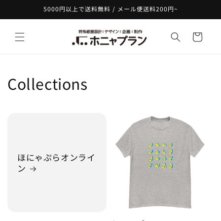
コンテ
5000円以上で送料無料 / メール便送料200円~
ンツに
進む
カ
ー
ト
Collections
ほにゃぷらオンライ
ン