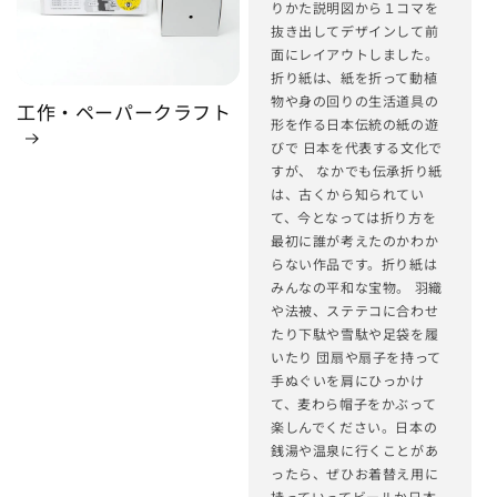
りかた説明図から１コマを
抜き出してデザインして前
面にレイアウトしました。
折り紙は、紙を折って動植
物や身の回りの生活道具の
工作・ペーパークラフト
形を作る日本伝統の紙の遊
びで 日本を代表する文化で
すが、 なかでも伝承折り紙
は、古くから知られてい
て、今となっては折り方を
最初に誰が考えたのかわか
らない作品です。折り紙は
みんなの平和な宝物。 羽織
や法被、ステテコに合わせ
たり下駄や雪駄や足袋を履
いたり 団扇や扇子を持って
手ぬぐいを肩にひっかけ
て、麦わら帽子をかぶって
楽しんでください。日本の
銭湯や温泉に行くことがあ
ったら、ぜひお着替え用に
持っていってビールか日本