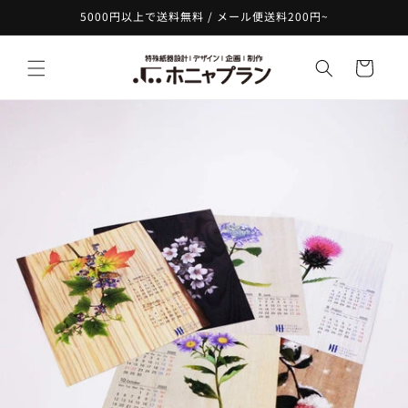
コンテ
5000円以上で送料無料 / メール便送料200円~
ンツに
進む
カ
ー
ト